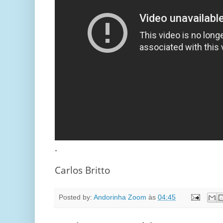
.
Carlos Britto
Posted by:
Andorinha Zoom
às
04:45