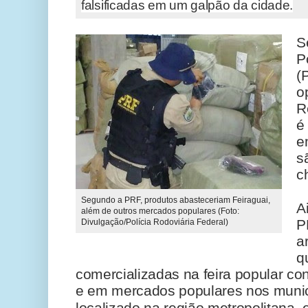
falsificadas em um galpão da cidade.
S
P
(
o
R
é 
e
s
c
Segundo a PRF, produtos abasteceriam Feiraguai,
A
além de outros mercados populares (Foto:
P
Divulgação/Polícia Rodoviária Federal)
a
q
comercializadas na feira popular co
e em mercados populares nos muni
localizado na região metropolitana, 