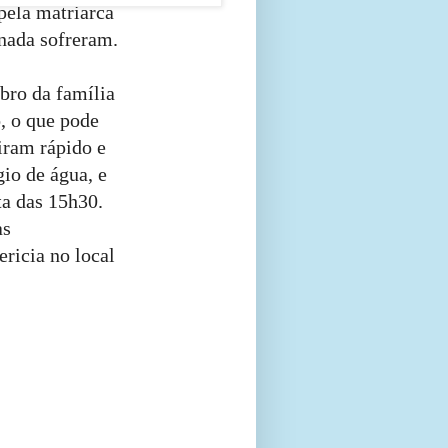
 pela matriarca
 nada sofreram.
bro da família
, o que pode
iram rápido e
gio de água, e
ta das 15h30.
as
ericia no local