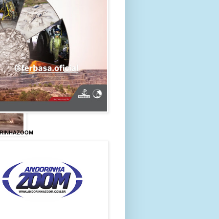
RINHAZOOM
i
a das 02hs.
cordaram com a
 quarto onde