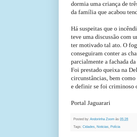
dormia uma criança de três
da família que acabou ten
Há suspeitas que o incênd
teve uma discussão com um
ter motivado tal ato. O fo
conseguiram conter as cham
parcialmente a fachada da 
Foi prestado queixa na Del
circunstâncias, bem como s
e definir se foi criminoso 
Portal Jaguarari
Posted by:
Andorinha Zoom
às
05:28
Tags:
Cidades
,
Noticias
,
Polícia