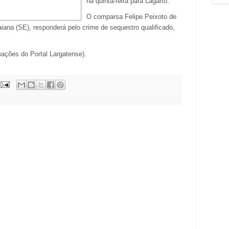
na quinta-feira para Lagarto.
O comparsa Felipe Peixoto de
aiana (SE), responderá pelo crime de sequestro qualificado,
mações do Portal Largatense).