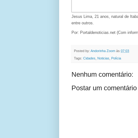
Jesus Lima, 21 anos, natural de Itab
entre outros.
Por: Portaldenoticias.net (Com infor
Posted by:
Andorinha Zoom
às
07:03
Tags:
Cidades
,
Noticias
,
Polícia
Nenhum comentário:
Postar um comentário