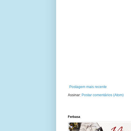
Postagem mais recente
Assinar:
Postar comentários (Atom)
Ferbasa