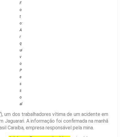
F
o
t
o:
A
r
q
ui
v
o
P
e
s
s
o
al
7), um dos trabalhadores vítima de um acidente em
 em Jaguarari. A informação foi confirmada na manhã
sil Caraíba, empresa responsável pela mina.