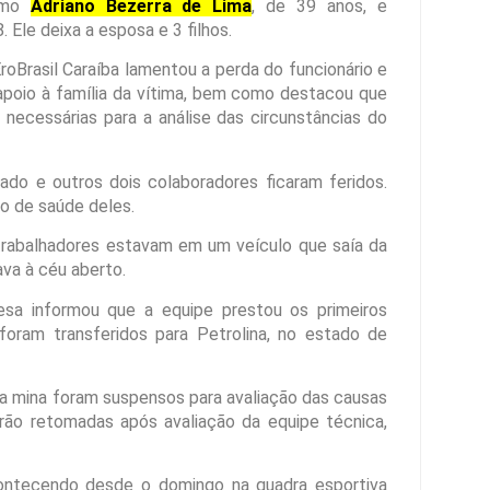
como
Adriano Bezerra de Lima
, de 39 anos, e
 Ele deixa a esposa e 3 filhos.
roBrasil Caraíba lamentou a perda do funcionário e
apoio à família da vítima, bem como destacou que
necessárias para a análise das circunstâncias do
do e outros dois colaboradores ficaram feridos.
o de saúde deles.
rabalhadores estavam em um veículo que saía da
ava à céu aberto.
sa informou que a equipe prestou os primeiros
foram transferidos para Petrolina, no estado de
 na mina foram suspensos para avaliação das causas
erão retomadas após avaliação da equipe técnica,
contecendo desde o domingo na quadra esportiva