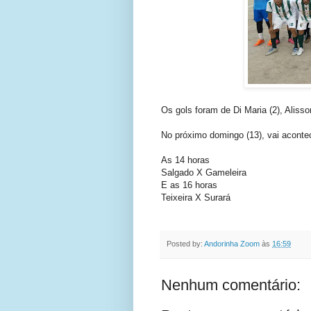
Os gols foram de Di Maria (2), Alisson
No próximo domingo (13), vai aconte
As 14 horas
Salgado X Gameleira
E as 16 horas
Teixeira X Surará
Posted by:
Andorinha Zoom
às
16:59
Nenhum comentário: