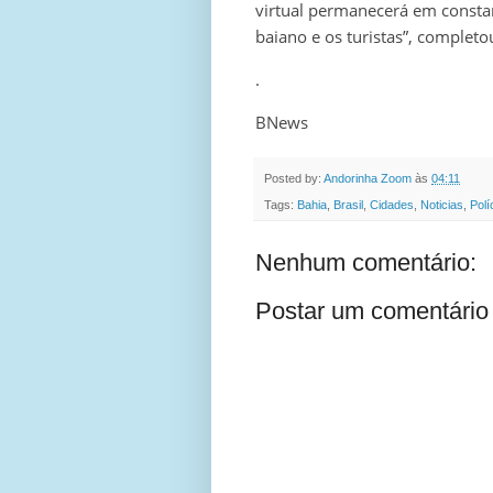
virtual permanecerá em consta
baiano e os turistas”, complet
.
BNews
Posted by:
Andorinha Zoom
às
04:11
Tags:
Bahia
,
Brasil
,
Cidades
,
Noticias
,
Polí
Nenhum comentário:
Postar um comentário