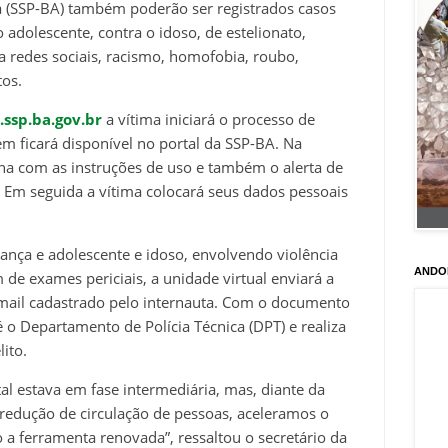
a (SSP-BA) também poderão ser registrados casos
o adolescente, contra o idoso, de estelionato,
via redes sociais, racismo, homofobia, roubo,
tos.
.ssp.ba.gov.br
a vítima iniciará o processo de
ém ficará disponível no portal da SSP-BA. Na
na com as instruções de uso e também o alerta de
 Em seguida a vítima colocará seus dados pessoais
iança e adolescente e idoso, envolvendo violência
ANDO
m de exames periciais, a unidade virtual enviará a
-mail cadastrado pelo internauta. Com o documento
é o Departamento de Polícia Técnica (DPT) e realiza
ito.
al estava em fase intermediária, mas, diante da
redução de circulação de pessoas, aceleramos o
a ferramenta renovada”, ressaltou o secretário da