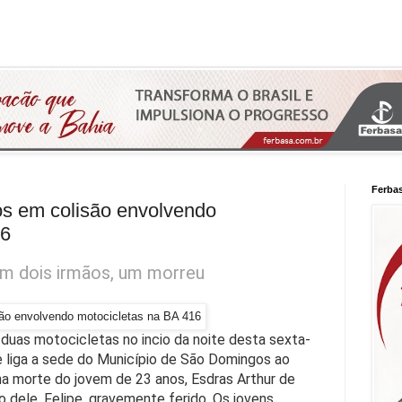
Ferba
os em colisão envolvendo
16
m dois irmãos, um morreu
duas motocicletas no incio da noite desta sexta-
ue liga a sede do Município de São Domingos ao
a morte do jovem de 23 anos, Esdras Arthur de
o dele, Felipe, gravemente ferido. Os jovens