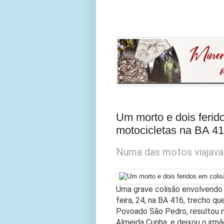
Um morto e dois ferid
motocicletas na BA 4
Numa das motos viajava
Uma grave colisão envolvendo 
feira, 24, na BA 416, trecho q
Povoado São Pedro, resultou n
Almeida Cunha, e deixou o irmã