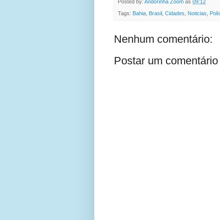
Posted by:
Andorinha Zoom
às
09:12
Tags:
Bahia
,
Brasil
,
Cidades
,
Noticias
,
Polí
Nenhum comentário:
Postar um comentário