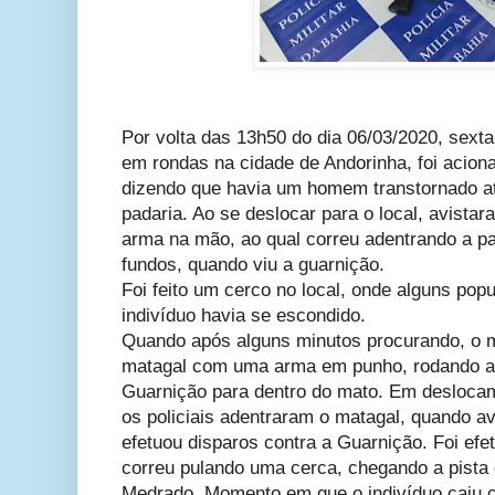
Por volta das 13h50 do dia 06/03/2020, sexta-
em rondas na cidade de Andorinha, foi acion
dizendo que havia um homem transtornado at
padaria. Ao se deslocar para o local, avist
arma na mão, ao qual correu adentrando a pa
fundos, quando viu a guarnição.
Foi feito um cerco no local, onde alguns pop
indivíduo havia se escondido.
Quando após alguns minutos procurando, o
matagal com uma arma em punho, rodando a
Guarnição para dentro do mato. Em deslocam
os policiais adentraram o matagal, quando av
efetuou disparos contra a Guarnição. Foi ef
correu pulando uma cerca, chegando a pista
Medrado. Momento em que o indivíduo caiu 