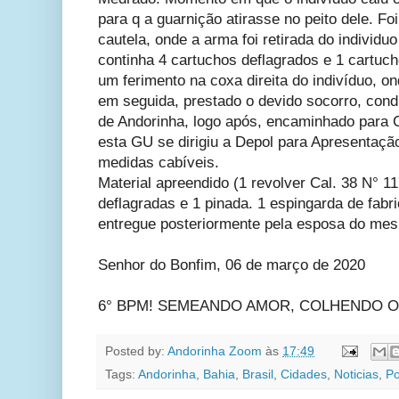
para q a guarnição atirasse no peito dele. F
cautela, onde a arma foi retirada do individ
continha 4 cartuchos deflagrados e 1 cartuch
um ferimento na coxa direita do indivíduo, on
em seguida, prestado o devido socorro, cond
de Andorinha, logo após, encaminhado para C
esta GU se dirigiu a Depol para Apresentaç
medidas cabíveis.
Material apreendido (1 revolver Cal. 38 N° 
deflagradas e 1 pinada. 1 espingarda de fabri
entregue posteriormente pela esposa do me
Senhor do Bonfim, 06 de março de 2020
6° BPM! SEMEANDO AMOR, COLHENDO O
Posted by:
Andorinha Zoom
às
17:49
Tags:
Andorinha
,
Bahia
,
Brasil
,
Cidades
,
Noticias
,
Po