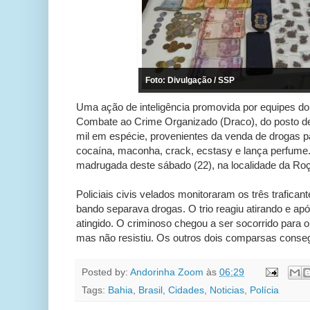
Foto: Divulgação / SSP
Uma ação de inteligência promovida por equipes d
Combate ao Crime Organizado (Draco), do posto d
mil em espécie, provenientes da venda de drogas pa
cocaína, maconha, crack, ecstasy e lança perfume.
madrugada deste sábado (22), na localidade da Roç
Policiais civis velados monitoraram os três trafica
bando separava drogas. O trio reagiu atirando e ap
atingido. O criminoso chegou a ser socorrido para 
mas não resistiu. Os outros dois comparsas conse
Posted by:
Andorinha Zoom
às
06:29
Tags:
Bahia
,
Brasil
,
Cidades
,
Noticias
,
Polícia