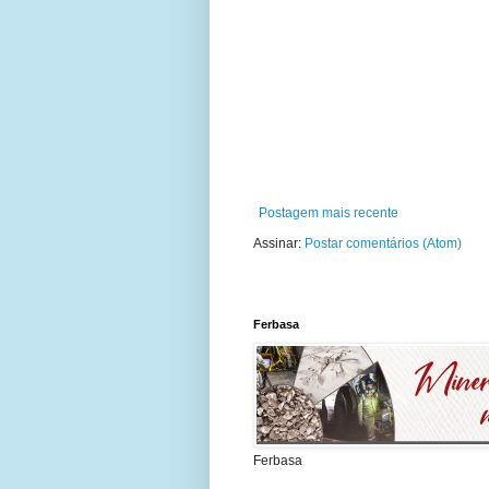
Postagem mais recente
Assinar:
Postar comentários (Atom)
Ferbasa
Ferbasa