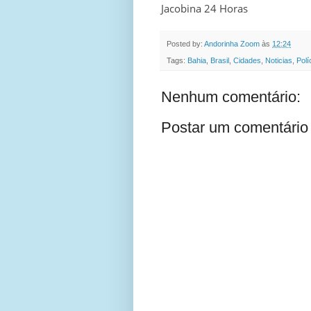
Jacobina 24 Horas
Posted by:
Andorinha Zoom
às
12:24
Tags:
Bahia
,
Brasil
,
Cidades
,
Noticias
,
Polí
Nenhum comentário:
Postar um comentário