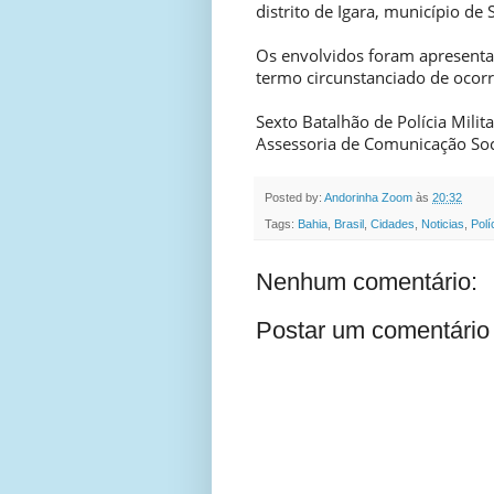
distrito de Igara, município de
Os envolvidos foram apresentado
termo circunstanciado de ocorr
Sexto Batalhão de Polícia Milita
Assessoria de Comunicação Soc
Posted by:
Andorinha Zoom
às
20:32
Tags:
Bahia
,
Brasil
,
Cidades
,
Noticias
,
Polí
Nenhum comentário:
Postar um comentário