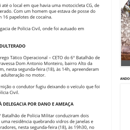
i até o local em que havia uma motocicleta CG, de
terado. Com um homem que estava de posse do
m 16 papelotes de cocaína.
acia de Polícia Civil, onde foi autuado em
ADULTERADO
rego Tático Operacional – CETO do 6º Batalhão de
 Travessa Dom Antonio Monteiro, bairro Alto da
m, nesta segunda-feira (18), às 14h, apreenderam
 adulteração no motor.
ANDO
nição o condutor fugiu deixando o veículo que foi
cia Civil.
À DELEGACIA POR DANO E AMEAÇA
 Batalhão de Polícia Militar conduziram dois
 uma residência quebrando vidros de janelas e
adores, nesta segunda-feira (18), às 19h30, no