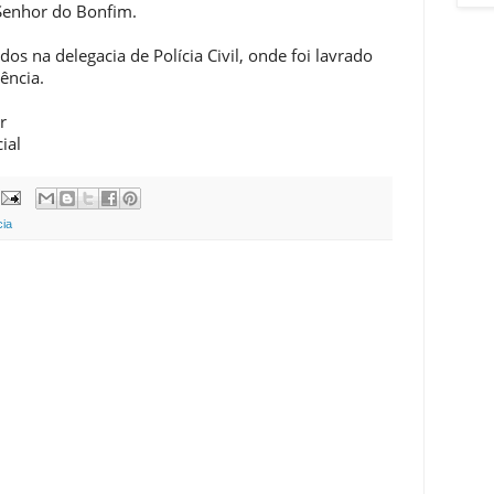
 Senhor do Bonfim.
s na delegacia de Polícia Civil, onde foi lavrado
ência.
r
ial
cia