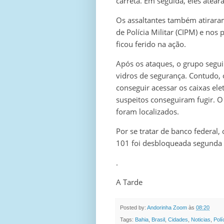
carreta. Em seguida, eles atear
Os assaltantes também atirara
de Polícia Militar (CIPM) e no
ficou ferido na ação.
Após os ataques, o grupo segu
vidros de segurança. Contudo, 
conseguir acessar os caixas elet
suspeitos conseguiram fugir. O
foram localizados.
Por se tratar de banco federal, 
101 foi desbloqueada segunda a
.
A Tarde
Posted by:
Andorinha Zoom
às
08:20
Tags:
Bahia
,
Brasil
,
Cidades
,
Noticias
,
Polí