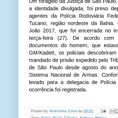
Um foragido da Justiça de São Paulo,
a identidade divulgada, foi preso d
agentes da Polícia Rodoviária Fed
Tucano, região nordeste da Bahia,
João 2017, que foi encerrada no i
terça-feira (27). De acordo com 
documentos do homem, que estava
GM/Kadett, os policiais descobrira
mandado de prisão expedido pelo Trib
de São Paulo desde agosto do ano
Sistema Nacional de Armas. Confo
levado para a delegacia de Polícia
ocorrência foi registrada.
Posted by:
Andorinha Zoom
às
08:01
Tags:
Bahia
,
Brasil
,
Cidades
,
Noticias
,
Polícia