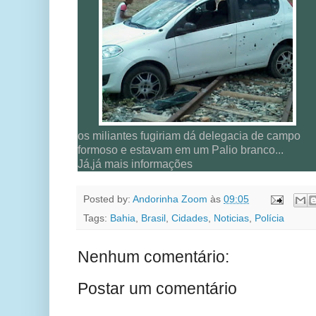
os miliantes fugiriam dá delegacia de campo
formoso e estavam em um Palio branco...
Já,já mais informações
Posted by:
Andorinha Zoom
às
09:05
Tags:
Bahia
,
Brasil
,
Cidades
,
Noticias
,
Polícia
Nenhum comentário:
Postar um comentário