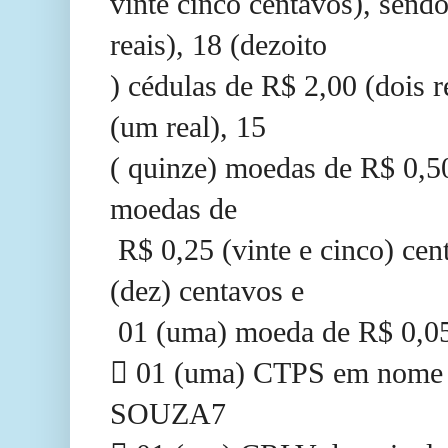
vinte cinco centavos), sendo
reais), 18 (dezoito
) cédulas de R$ 2,00 (dois 
(um real), 15
( quinze) moedas de R$ 0,50
moedas de
R$ 0,25 (vinte e cinco) ce
(dez) centavos e
01 (uma) moeda de R$ 0,05
 01 (uma) CTPS em no
SOUZA7