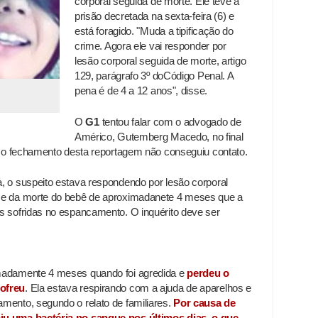
corporal seguida de morte. Ele teve a
prisão decretada na sexta-feira (6) e
está foragido. "Muda a tipificação do
crime. Agora ele vai responder por
lesão corporal seguida de morte, artigo
129, parágrafo 3º doCódigo Penal. A
pena é de 4 a 12 anos", disse.
O
G1
tentou falar com o advogado de
Américo, Gutemberg Macedo, no final
té o fechamento desta reportagem não conseguiu contato.
, o suspeito estava respondendo por lesão corporal
 e da morte do bebê de aproximadanete 4 meses que a
s sofridas no espancamento. O inquérito deve ser
madamente 4 meses quando foi agredida e
perdeu o
sofreu
. Ela estava respirando com a ajuda de aparelhos e
mento, segundo o relato de familiares.
Por causa de
iu uma bactéria no sangue nos últimos dias, o que