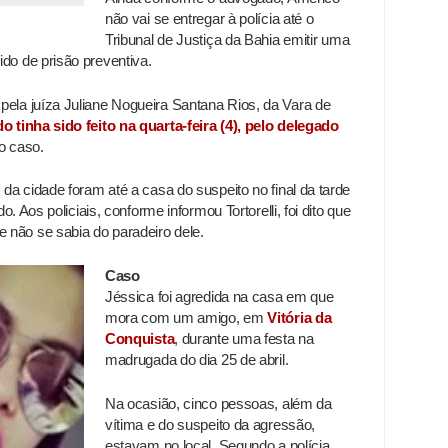
não vai se entregar à polícia até o
Tribunal de Justiça da Bahia emitir uma
do de prisão preventiva.
pela juíza Juliane Nogueira Santana Rios, da Vara de
o tinha sido feito na quarta-feira (4), pelo delegado
 o caso.
 da cidade foram até a casa do suspeito no final da tarde
do. Aos policiais, conforme informou Tortorelli, foi dito que
 não se sabia do paradeiro dele.
Caso
Jéssica foi agredida na casa em que
mora com um amigo, em
Vitória da
Conquista
, durante uma festa na
madrugada do dia 25 de abril.
Na ocasião, cinco pessoas, além da
vítima e do suspeito da agressão,
estavam no local. Segundo a polícia,