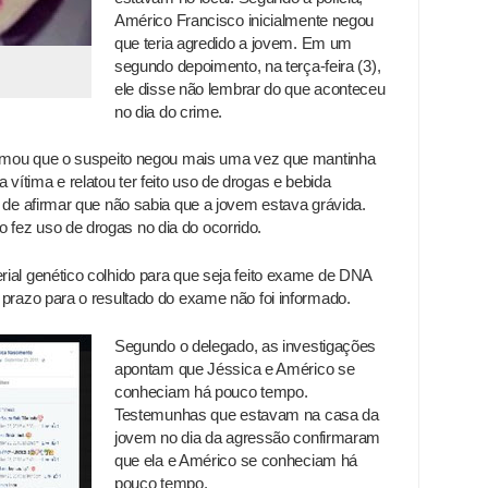
Américo Francisco inicialmente negou
que teria agredido a jovem. Em um
segundo depoimento, na terça-feira (3),
ele disse não lembrar do que aconteceu
no dia do crime.
formou que o suspeito negou mais uma vez que mantinha
ítima e relatou ter feito uso de drogas e bebida
 de afirmar que não sabia que a jovem estava grávida.
fez uso de drogas no dia do ocorrido.
ial genético colhido para que seja feito exame de DNA
 prazo para o resultado do exame não foi informado.
Segundo o delegado, as investigações
apontam que Jéssica e Américo se
conheciam há pouco tempo.
Testemunhas que estavam na casa da
jovem no dia da agressão confirmaram
que ela e Américo se conheciam há
pouco tempo.