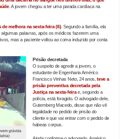
aúde
. A jovem chegou a ter uma parada cardíaca na
 de melhora na sexta-feira (6)
. Segundo a família, ela
iar algumas palavras, após os médicos fazerem uma
tivos, mas a paciente voltou ao coma induzido por conta
Prisão decretada
O suspeito de agredir a jovem, o
estudante de Engenharia Américo
Francisco Vinhas Neto, 24 anos,
teve a
prisão preventiva decretada pela
Justiça na sexta-feira
e, segundo a
polícia, está foragido. O advogado dele,
Gutemberg Macedo, disse que não vê
legalidade no pedido de prisão do
cliente e que vai entrar com o pedido de
habeas corpus.
jovem grávida
Bahia)
Ainda conforme o advogado, Américo