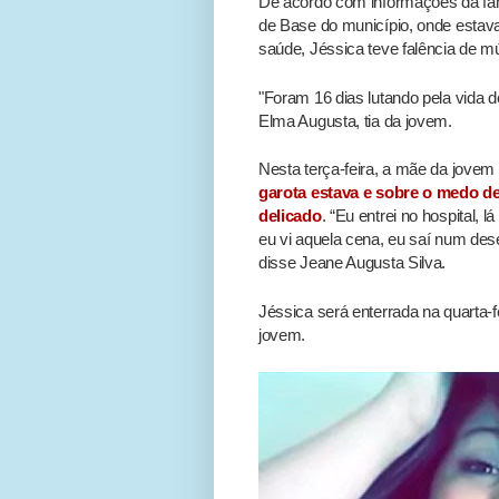
De acordo com informações da famí
de Base do município, onde estav
saúde, Jéssica teve falência de mú
"Foram 16 dias lutando pela vida d
Elma Augusta, tia da jovem.
Nesta terça-feira, a mãe da jove
garota estava e sobre o medo de
delicado
. “Eu entrei no hospital,
eu vi aquela cena, eu saí num des
disse Jeane Augusta Silva.
Jéssica será enterrada na quarta-fe
jovem.