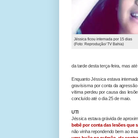
Jéssica ficou internada por 15 dias
(Foto: Reprodução/ TV Bahia)
da tarde desta terça-feira, mas a
Enquanto Jéssica estava internada
gravísisma por conta da agressão
vítima perdeu por causa das lesõe
concluído até o dia 25 de maio.
UTI
Jéssica estava grávida de aproxi
bebê por conta das lesões que 
não vinha repondendo bem ao trata
uma lesão no pulmão, ela contra