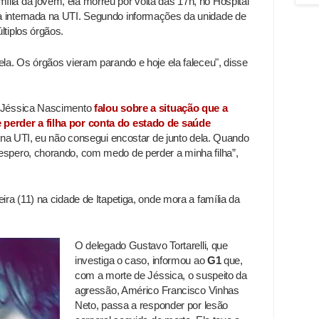
lia da jovem, ela morreu por volta das 17h, no Hospital
a internada na UTI. Segundo informações da unidade de
ltiplos órgãos.
ela. Os órgãos vieram parando e hoje ela faleceu", disse
m Jéssica Nascimento
falou sobre a situação que a
 perder a filha por conta do estado de saúde
 lá na UTI, eu não consegui encostar de junto dela. Quando
espero, chorando, com medo de perder a minha filha”,
ira (11) na cidade de Itapetiga, onde mora a família da
O delegado Gustavo Tortarelli, que
investiga o caso, informou ao
G1
que,
com a morte de Jéssica, o suspeito da
agressão, Américo Francisco Vinhas
Neto, passa a responder por lesão