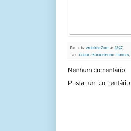
Posted by:
Andorinha Zoom
às
18:37
Tags:
Cidades
,
Entretenimento
,
Famosos
,
Nenhum comentário:
Postar um comentário