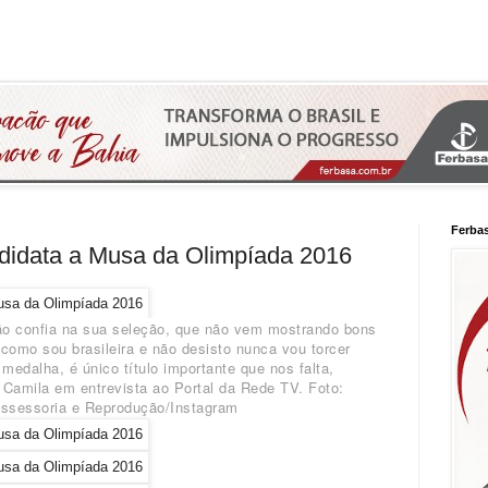
Ferba
andidata a Musa da Olimpíada 2016
não confia na sua seleção, que não vem mostrando bons
omo sou brasileira e não desisto nunca vou torcer
medalha, é único título importante que nos falta,
 Camila em entrevista ao Portal da Rede TV. Foto:
ssessoria e Reprodução/Instagram