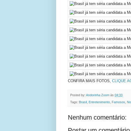
CONFIRA MAIS FOTOS,
CLIQUE A
Posted by:
Andorinha Zoom
às
04:33
Tags:
Brasil
,
Entretenimento
,
Famosos
,
No
Nenhum comentário:
Postar um comentário