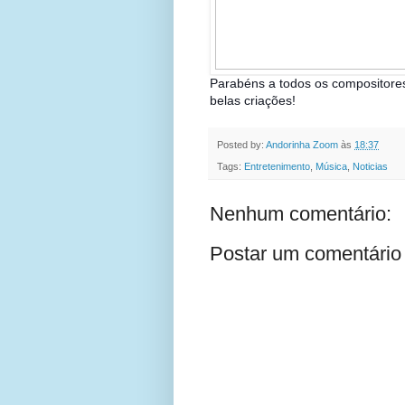
Parabéns a todos os compositores
belas criações!
Posted by:
Andorinha Zoom
às
18:37
Tags:
Entretenimento
,
Música
,
Noticias
Nenhum comentário:
Postar um comentário