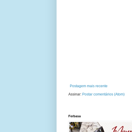
Postagem mais recente
Assinar:
Postar comentários (Atom)
Ferbasa