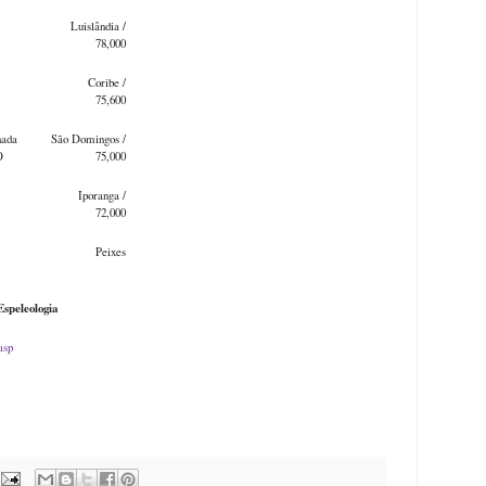
uislândia /
78,000
rnado Coribe /
5,600
hada São Domingos /
GO 75,000
ana Iporanga /
2,000
 Peixes
Espeleologia
asp