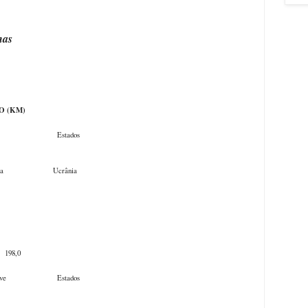
nas
 NOME
(KM)
e Estados
ya Ucrânia
 Cave
loch
,0
ve Estados