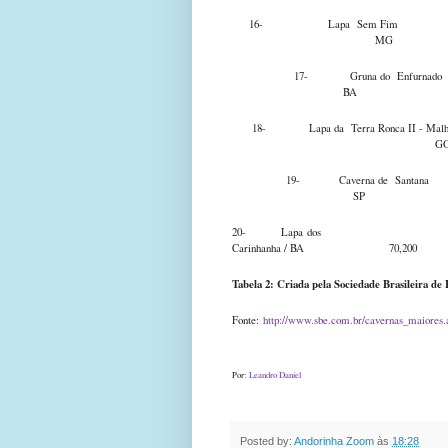
16- Lapa Sem Fim L
MG 
17- Gruna do Enfu
BA 7
18- Lapa da Terra Ronca II - Mal
19- Caverna de Sant
SP 7
20- Lapa dos
Carinhanha / BA 70,200
Tabela 2: Criada pela Sociedade Brasileira de 
Fonte:
http://www.sbe.com.br/cavernas_maiores.
Por:
Leandro Daniel
Posted by:
Andorinha Zoom
às
18:28