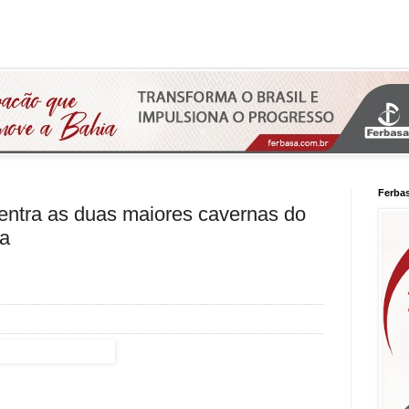
Ferba
ntra as duas maiores cavernas do
ra