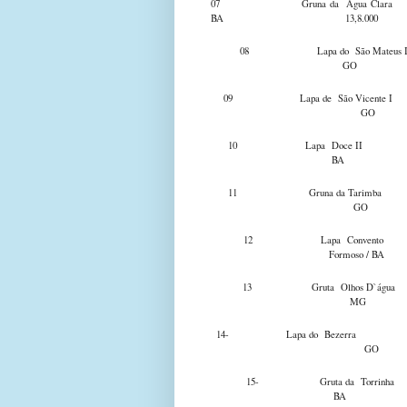
07 Gruna da Água Clara
BA 13,8.000
08 Lapa do São Mateus II
GO 1
09 Lapa de São Vicente I
GO 
10 Lapa Doce II 
BA 
11 Gruna da Tarimba Bu
GO 
12 Lapa Conve
Formoso 
13 Gruta Olhos D`águ
MG
14- Lapa do Bezerra S
GO
15- Gruta da Torrin
BA 