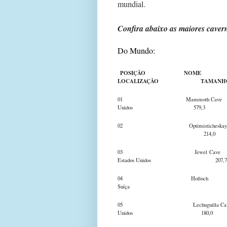
mundial.
Confira abaixo as maiores caver
Do Mundo:
POSIÇÃO
LOCALIZAÇÃO TAMANHO 
01 Mammoth Cav
Unidos 579,3
02 Optimisticheska
214,0
03 Jewel
Estados Unidos 207,7
04 Hol
Suíça 198
05 Lechuguilla Ca
Unidos 180,0