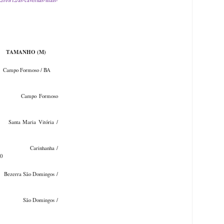
 NOME
NHO (M)
o Formoso / BA
ampo Formoso
a Maria Vitória /
inhanha /
0
ra São Domingos /
o Domingos /