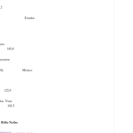
 Cave
2
e Estados
ngste-
,0
tem
 Há México
naya
,0
a Vista
2,5
r Hélio Netho
m/2010/12/as-cavernas-mais-