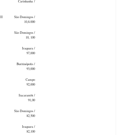
 Carinhanha /
I São Domingos /
0,8.000
 São Domingos /
10, 100
Iraquara /
97,000
ritinópolis /
93,000
nto Campo
/ BA 92,000
a Itacarambi /
 91,00
ão Domingos /
 82,500
ha Iraquara /
82,100