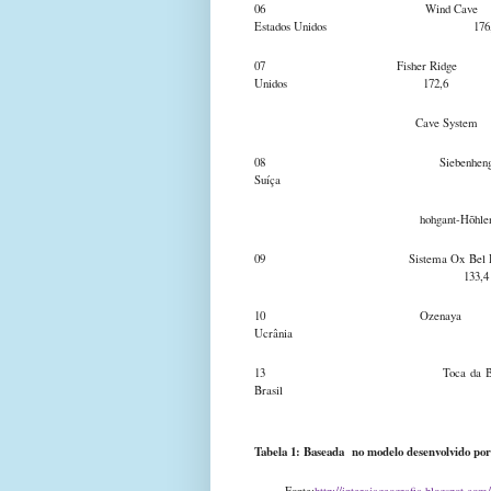
06 Wind
Estados Unidos 176,
07 Fisher Ridg
Unidos 172,6
Cave System
08 Siebenhe
Suíça 145
hohgant-Hõhlensys
09 Sistema Ox Bel
133,4
10 Oze
Ucrânia 122
13 Toca da Bo
Brasil 10
Tabela 1: Baseada no modelo desenvolvido po
Fonte:
http://interajageografia.blogspot.co