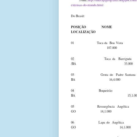
extensas-do-mundo.html
Do Brasil:
POSIÇÃO
LOCALIZAÇÃO TAMA
01 Toca da Boa Vista Camp
107.000
02 Toca da Barriguda C
/BA 33.000
03 Gruta do Padre Santana Sant
BA 16,4.000
04 Boqueirão Car
BA 15,1.00
05 Ressurgência Angélica Bezer
GO 14,1.000
06 Lapa do Angélica Sã
GO 14,1.000