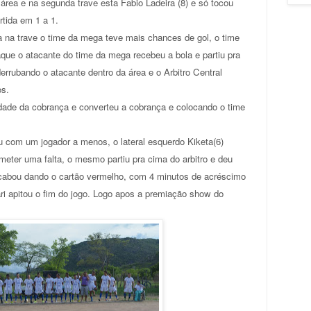
 área e na segunda trave esta Fabio Ladeira (8) e só tocou
rtida em 1 a 1.
 na trave o time da mega teve mais chances de gol, o time
que o atacante do time da mega recebeu a bola e partiu pra
errubando o atacante dentro da área e o Arbitro Central
os.
dade da cobrança e converteu a cobrança e colocando o time
u com um jogador a menos, o lateral esquerdo Kiketa(6)
eter uma falta, o mesmo partiu pra cima do arbitro e deu
acabou dando o cartão vermelho, com 4 minutos de acréscimo
ari apitou o fim do jogo. Logo apos a premiação show do