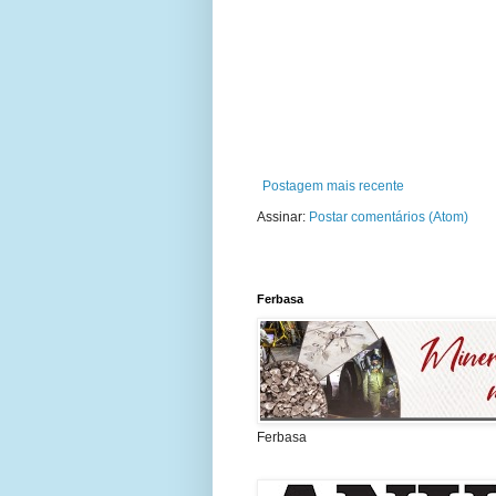
Postagem mais recente
Assinar:
Postar comentários (Atom)
Ferbasa
Ferbasa