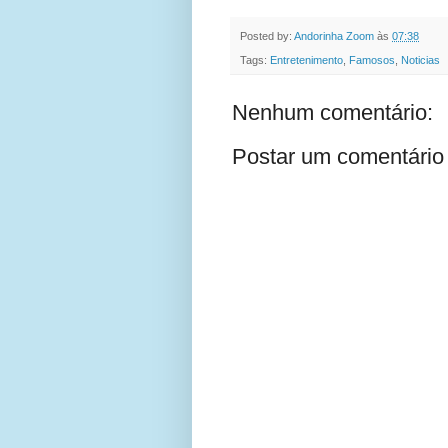
Posted by:
Andorinha Zoom
às
07:38
Tags:
Entretenimento
,
Famosos
,
Noticias
Nenhum comentário:
Postar um comentário