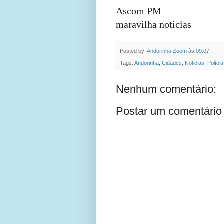
Ascom PM
maravilha noticias
Posted by:
Andorinha Zoom
às
09:07
Tags:
Andorinha
,
Cidades
,
Noticias
,
Polícia
Nenhum comentário:
Postar um comentário