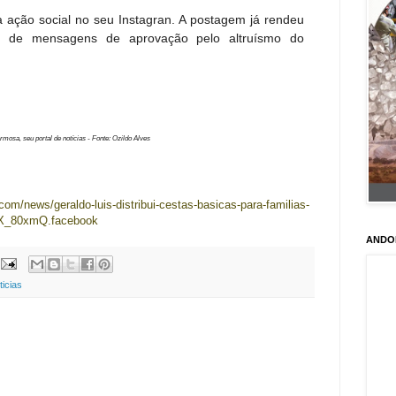
 ação social no seu Instagran. A postagem já rendeu
as de mensagens de aprovação pelo altruísmo do
rmosa, seu portal de notícias - Fonte: Ozildo Alves
com/news/geraldo-luis-distribui-cestas-basicas-para-familias-
NX_80xmQ.facebook
ANDO
ticias