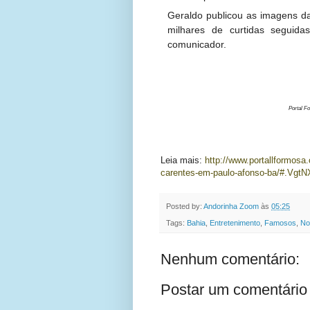
Geraldo publicou as imagens da
milhares de curtidas seguid
comunicador.
Portal Fo
Leia mais:
http://www.portallformosa.
carentes-em-paulo-afonso-ba/#.Vgt
Posted by:
Andorinha Zoom
às
05:25
Tags:
Bahia
,
Entretenimento
,
Famosos
,
No
Nenhum comentário:
Postar um comentário