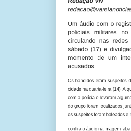
Redação VN
redacao@varelanoticia
Um áudio com o registr
policiais militares 
circulando nas redes 
sábado (17) e divulga
momento de um inten
acusados.
Os bandidos eram suspeitos de
cidade na quarta-feira (14). A q
com a polícia e levaram alguma
do grupo foram localizados jun
os suspeitos foram baleados e 
confira o áudio na imagem aba