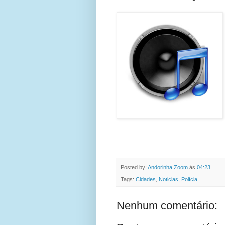
Posted by:
Andorinha Zoom
às
04:23
Tags:
Cidades
,
Noticias
,
Polícia
Nenhum comentário: