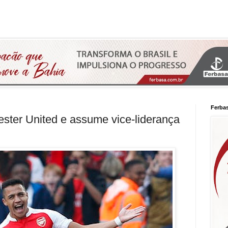
Ferba
ster United e assume vice-liderança