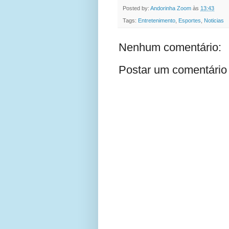
Posted by:
Andorinha Zoom
às
13:43
Tags:
Entretenimento
,
Esportes
,
Noticias
Nenhum comentário:
Postar um comentário