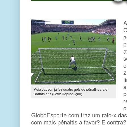
A
C
a
p
a
s
o
2
f
a
Meia Jadson já fez quatro gols de pênalti para o
p
Corinthians (Foto: Reprodução)
r
GloboEsporte.com traz um raio-x das 
com mais pênaltis a favor? E contra?