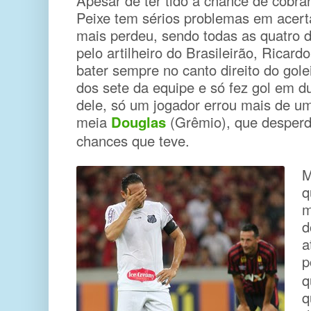
Apesar de ter tido a chance de cobrar
Peixe tem sérios problemas em acerta
mais perdeu, sendo todas as quatro 
pelo artilheiro do Brasileirão, Ricardo
bater sempre no canto direito do golei
dos sete da equipe e só fez gol em 
dele, só um jogador errou mais de u
meia
Douglas
(Grêmio), que desperd
chances que teve.
M
q
m
d
a
p
q
q