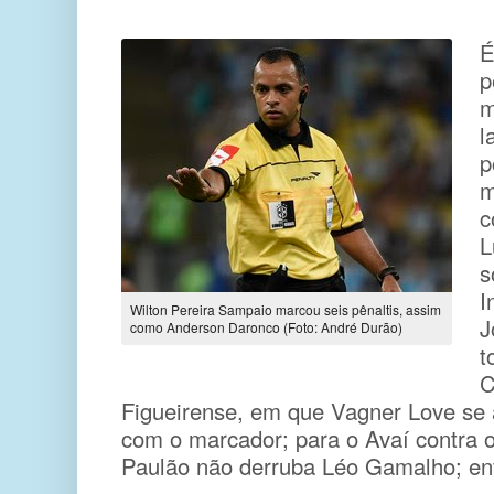
É
p
m
l
p
m
c
L
s
I
Wilton Pereira Sampaio marcou seis pênaltis, assim
J
como Anderson Daronco (Foto: André Durão)
t
C
Figueirense, em que Vagner Love se a
com o marcador; para o Avaí contra o
Paulão não derruba Léo Gamalho; ent