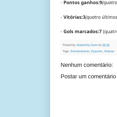
-
Pontos ganhos:
9
(quatro
-
Vitórias:
3
(quatro último
-
Gols marcados:
7
(quatr
Posted by:
Andorinha Zoom
às
05:38
Tags:
Entretenimento
,
Esportes
,
Noticias
Nenhum comentário:
Postar um comentário