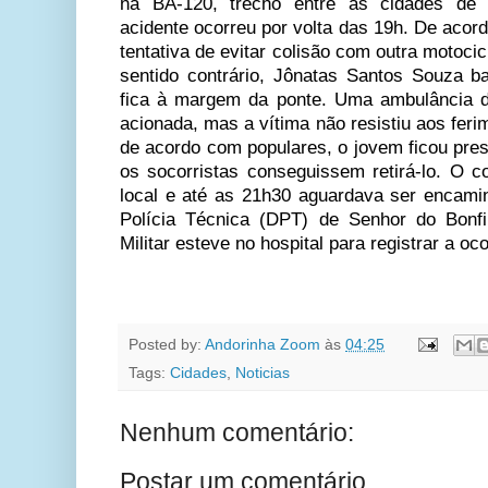
na BA-120, trecho entre as cidades d
acidente ocorreu por volta das 19h. De acor
tentativa de evitar colisão com outra motocic
sentido contrário, Jônatas Santos Souza b
fica à margem da ponte. Uma ambulância do
acionada, mas a vítima não resistiu aos feri
de acordo com populares, o jovem ficou pres
os socorristas conseguissem retirá-lo. O co
local e até as 21h30 aguardava ser encam
Polícia Técnica (DPT) de Senhor do Bonf
Militar esteve no hospital para registrar a oc
Posted by:
Andorinha Zoom
às
04:25
Tags:
Cidades
,
Noticias
Nenhum comentário:
Postar um comentário