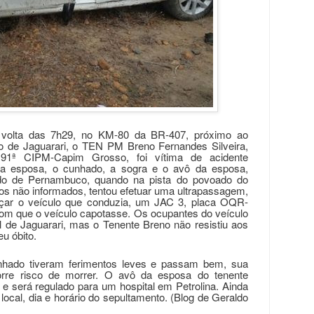
r volta das 7h29, no KM-80 da BR-407, próximo ao
o de Jaguarari, o TEN PM Breno Fernandes Silveira,
 91ª CIPM-Capim Grosso, foi vítima de acidente
 a esposa, o cunhado, a sogra e o avô da esposa,
do de Pernambuco, quando na pista do povoado do
os não informados, tentou efetuar uma ultrapassagem,
nçar o veículo que conduzia, um JAC 3, placa OQR-
om que o veículo capotasse. Os ocupantes do veículo
l de Jaguarari, mas o Tenente Breno não resistiu aos
u óbito.
nhado tiveram ferimentos leves e passam bem, sua
orre risco de morrer. O avô da esposa do tenente
 será regulado para um hospital em Petrolina. Ainda
ocal, dia e horário do sepultamento. (Blog de Geraldo