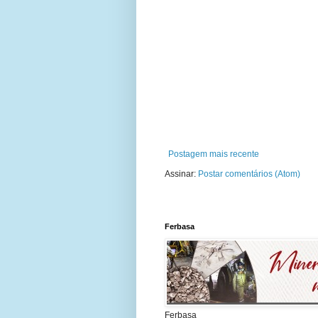
Postagem mais recente
Assinar:
Postar comentários (Atom)
Ferbasa
Ferbasa