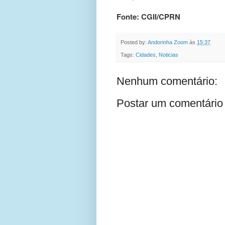
Fonte: CGII/CPRN
Posted by:
Andorinha Zoom
às
15:37
Tags:
Cidades
,
Noticias
Nenhum comentário:
Postar um comentário