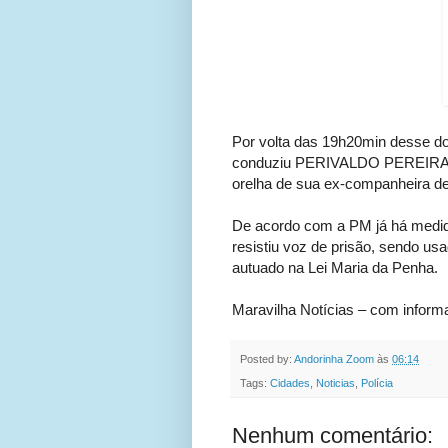
Por volta das 19h20min desse do
conduziu PERIVALDO PEREIRA DA
orelha de sua ex-companheira d
De acordo com a PM já há medid
resistiu voz de prisão, sendo us
autuado na Lei Maria da Penha.
Maravilha Notícias – com infor
Posted by:
Andorinha Zoom
às
06:14
Tags:
Cidades
,
Noticias
,
Polícia
Nenhum comentário: