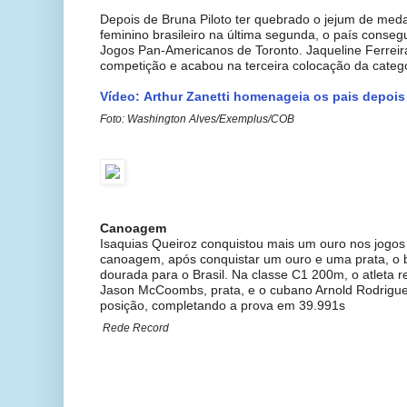
Depois de Bruna Piloto ter quebrado o jejum de med
feminino brasileiro na última segunda, o país conse
Jogos Pan-Americanos de Toronto. Jaqueline Ferreira
competição e acabou na terceira colocação da catego
Vídeo: Arthur Zanetti homenageia os pais depoi
Foto: Washington Alves/Exemplus/COB
Canoagem
Isaquias Queiroz conquistou mais um ouro nos jogo
canoagem, após conquistar um ouro e uma prata, o b
dourada para o Brasil. Na classe C1 200m, o atleta
Jason McCoombs, prata, e o cubano Arnold Rodriguez
posição, completando a prova em 39.991s
Rede Record