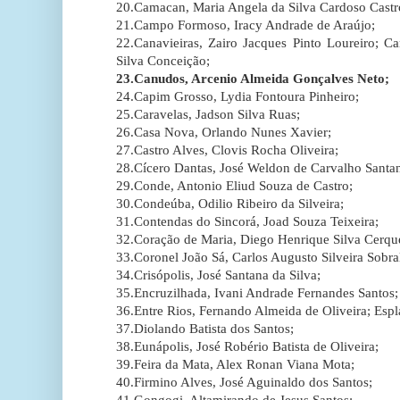
20.Camacan, Maria Angela da Silva Cardoso Castr
21.Campo Formoso, Iracy Andrade de Araújo;
22.Canavieiras, Zairo Jacques Pinto Loureiro; C
Silva Conceição;
23.Canudos, Arcenio Almeida Gonçalves Neto;
24.Capim Grosso, Lydia Fontoura Pinheiro;
25.Caravelas, Jadson Silva Ruas;
26.Casa Nova, Orlando Nunes Xavier;
27.Castro Alves, Clovis Rocha Oliveira;
28.Cícero Dantas, José Weldon de Carvalho Santa
29.Conde, Antonio Eliud Souza de Castro;
30.Condeúba, Odilio Ribeiro da Silveira;
31.Contendas do Sincorá, Joad Souza Teixeira;
32.Coração de Maria, Diego Henrique Silva Cerque
33.Coronel João Sá, Carlos Augusto Silveira Sobra
34.Crisópolis, José Santana da Silva;
35.Encruzilhada, Ivani Andrade Fernandes Santos;
36.Entre Rios, Fernando Almeida de Oliveira; Esp
37.Diolando Batista dos Santos;
38.Eunápolis, José Robério Batista de Oliveira;
39.Feira da Mata, Alex Ronan Viana Mota;
40.Firmino Alves, José Aguinaldo dos Santos;
41.Gongogi, Altamirando de Jesus Santos;