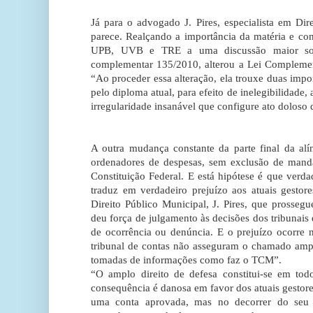
Já para o advogado J. Pires, especialista em Dir
parece. Realçando a importância da matéria e c
UPB, UVB e TRE a uma discussão maior sobr
complementar 135/2010, alterou a Lei Complement
“Ao proceder essa alteração, ela trouxe duas impo
pelo diploma atual, para efeito de inelegibilidade, 
irregularidade insanável que configure ato doloso 
A outra mudança constante da parte final da alín
ordenadores de despesas, sem exclusão de mandat
Constituição Federal. E está hipótese é que verd
traduz em verdadeiro prejuízo aos atuais gestor
Direito Público Municipal, J. Pires, que prosseg
deu força de julgamento às decisões dos tribunai
de ocorrência ou denúncia. E o prejuízo ocorre 
tribunal de contas não asseguram o chamado ampl
tomadas de informações como faz o TCM”.
“O amplo direito de defesa constitui-se em todo
consequência é danosa em favor dos atuais gestores
uma conta aprovada, mas no decorrer do seu 