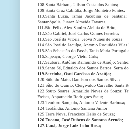
108.Santa Bárbara, Jailson Costa dos Santos;
109.Santa Cruz Cabrália, Jorge Monteiro Pontes;
110.Santa Luzia, Ismar Jacobina de Santana;
Santanópolis, Juarez Almeida Tavares;
111.São Félix, Alex Sandro Aleluia de Brito;
112.São Gabriel, José Carlos Gomes Ferreira;
113.São José da Vitória, Jeova Nunes de Souza;
114.São José do Jacuípe, Antonio Roquildes Vilas
115.São Sebastião do Passé, Tania Maria Portugal d
116.Sapeaçu, George Vieira Gois;
117.Saubara, Antônio Raimundo de Araújo; Senhor
118.Sento Sé, Ednaldo dos Santos Barros; Serra d
119.Serrinha, Osni Cardoso de Araújo;
120.Sítio do Mato, Danilson dos Santos Silva;
121.Sítio do Quinto, Cleigivaldo Carvalho Santa R
122.Souto Soares, Amarildo Neves de Souza; Tap
Freitas, Apparecido Rodrigues Staut;
123.Teodoro Sampaio, Antonio Valente Barbosa;
124.Teolândia, Antonio Santana Junior;
125.Terra Nova, Francisco Helio de Souza;
126.Tucano, José Rubens de Santana Arruda;
127.Uauá, Jorge Luiz Lobo Rosa;