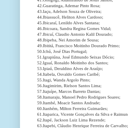
42.Guaratinga, Ademar Pinto Rosa;
43.Iaçu, Adelson Souza de Oliveira;
44.Ibiassucê, Heliton Alves Cardoso;
45.Ibicaraí, Lenildo Alves Santana;
46.Ibicoara, Sandra Regina Gomes Vidal;
47.Ibicuí, Claudio Antonio Kalil Dourado;
48.Ibipeba, Nei Amorim de Sousa;
49.Ibititá, Francisco Moitinho Dourado Primo;
50.Ichú, José Dias Portugal;
51.Igrapiúna, José Edmundo Seixas Dócio;
52.Iguaí, Ronaldo Moitinho dos Santos;
53.Ipiaú, Deraldino Alves de Araújo;
54.Itabela, Osvaldo Gomes Caribé;
55.Itagi, Wanda Argolo Pinto;
56.Itagimirim, Rielson Santos Lima;
57.Itajuípe, Marcos Barreto Dantas;
58.Itamaraju, Manoel Pedro Rodrigues Soares;
59.Itambé, Moacir Santos Andrade;
60.Itanhém, Milton Ferreira Guimarães;
61.Itaparica, Vicente Gonçalves da Silva e Raimu
62.Itapé, Jackson Luiz Lima Rezende;
63.Itapebi, Cláudio Henrique Ferreira de Carvalho;