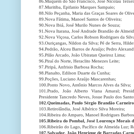
86.Muquém do São Francisco, José Nicolau Teixeir
87.Muritiba, Epifanio Marques Sampaio;
88.Nilo Peçanha, Maria das Graças Soares de Olive
89.Nova Fátima, Manoel Santos de Oliveira;
90.Nova Ibiá, José Murilo Nunes de Souza;
91.Nova Itarana, José Andrade Brandão de Almeid
92.Nova Viçosa, Carlos Robson Rodrigues da Silv
93.Ouriçangas, Nildon da Silva; Pé de Serra, Hilde
94.Pedrão, Alceu Barros de Araújo; Pedro Alexand
95.Pilão Arcado, João Ubiratan Queiroz Lima;
96.Piraí do Norte, Heraclito Menezes Leite;
97.Piripá, Anfrisio Barbosa Rocha;
98.Planalto, Edilson Duarte da Cunha;
99.Poções, Luciano Araújo Mascarenhas;
100.Ponto Novo, Antônio Marcos Alves da Silva;
101.Prado, João Alberto Viana Amaral; Presi
Presidente Tancredo Neves, Josue Paulo dos Santos
102.Queimadas, Paulo Sérgio Brandão Carneir
103.Retirolândia, José Albérico Silva Moreira;
104.Ribeira do Amparo, Manoel Rodrigues Barbos
105.Ribeira do Pombal, José Lourenço Morais da
106.Ribeirão do Lago, Pacífico de Almeida Luz; R
107.Salvador, João Henrique de Barradas Carn