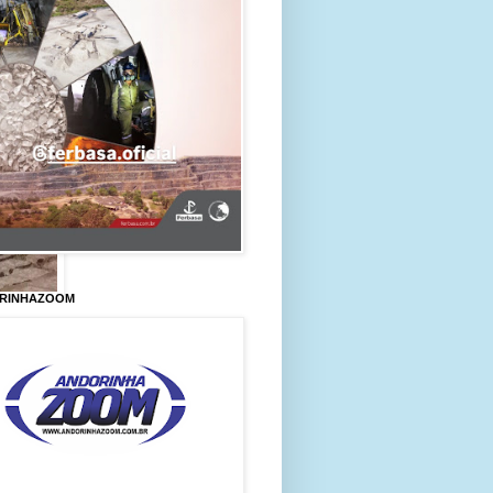
RINHAZOOM
A SILVA MARTINS,
do contra um poste
egional, onde a