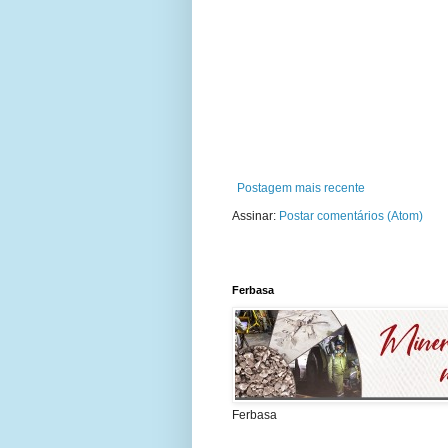
Postagem mais recente
Assinar:
Postar comentários (Atom)
Ferbasa
Ferbasa