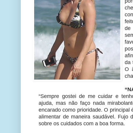
po
ch
con
fe
de 
s
fa
po
afi
da 
O 
cha
“N
“Sempre gostei de me cuidar e tenh
ajuda, mas não faço nada mirabolan
encarado como prioridade. O principal
alimentar de maneira saudável. Fujo d
sobre os cuidados com a boa forma.