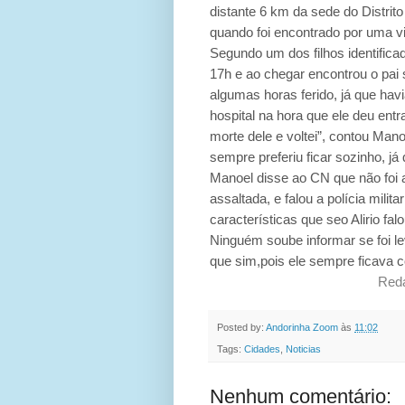
distante 6 km da sede do Distrit
quando foi encontrado por uma v
Segundo um dos filhos identifica
17h e ao chegar encontrou o pai
algumas horas ferido, já que hav
hospital na hora que ele deu entr
morte dele e voltei”, contou Man
sempre preferiu ficar sozinho, já
Manoel disse ao CN que não foi a
assaltada, e falou a polícia mil
características que seo Alirio fa
Ninguém soube informar se foi le
que sim,pois ele sempre ficava 
Red
Posted by:
Andorinha Zoom
às
11:02
Tags:
Cidades
,
Noticias
Nenhum comentário: