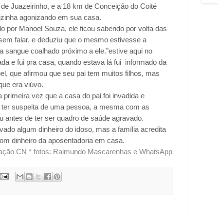
o de Juazeirinho, e a 18 km de Conceição do Coité
izinha agonizando em sua casa.
do por Manoel Souza, ele ficou sabendo por volta das
 sem falar, e deduziu que o mesmo estivesse a
ia sangue coalhado próximo a ele.”estive aqui no
ada e fui pra casa, quando estava lá fui informado da
oel, que afirmou que seu pai tem muitos filhos, mas
 que era viúvo.
 primeira vez que a casa do pai foi invadida e
itar ter suspeita de uma pessoa, a mesma com as
lou antes de ter ser quadro de saúde agravado.
vado algum dinheiro do idoso, mas a família acredita
com dinheiro da aposentadoria em casa.
ação CN * fotos: Raimundo Mascarenhas e WhatsApp