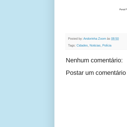
Portal F
Posted by:
Andorinha Zoom
às
08:50
Tags:
Cidades
,
Noticias
,
Polícia
Nenhum comentário:
Postar um comentário