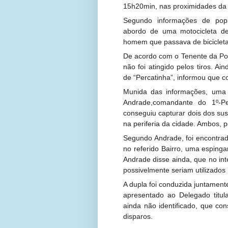
15h20min, nas proximidades da P
Segundo informações de popul
abordo de uma motocicleta de
homem que passava de bicicleta 
De acordo com o Tenente da Polic
não foi atingido pelos tiros. Ai
de “Percatinha”, informou que c
Munida das informações, uma
Andrade,comandante do 1º-Pel
conseguiu capturar dois dos sus
na periferia da cidade. Ambos, 
Segundo Andrade, foi encontrad
no referido Bairro, uma esping
Andrade disse ainda, que no inte
possivelmente seriam utilizados
A dupla foi conduzida juntament
apresentado ao Delegado titula
ainda não identificado, que con
disparos.